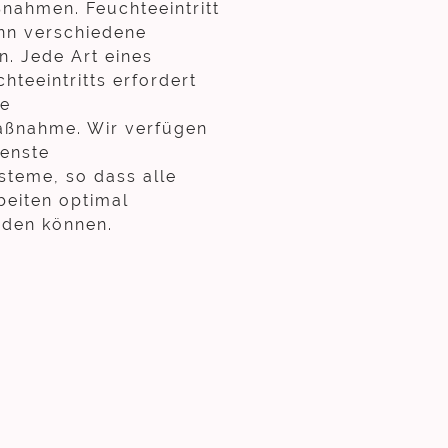
nahmen. Feuchteeintritt
nn verschiedene
. Jede Art eines
hteeintritts erfordert
te
ßnahme. Wir verfügen
denste
teme, so dass alle
beiten optimal
rden können.