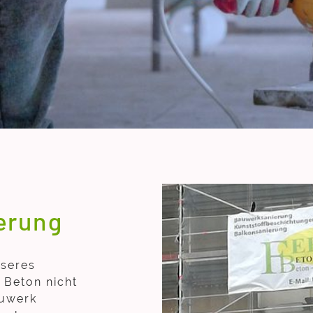
erung
nseres
 Beton nicht
auwerk