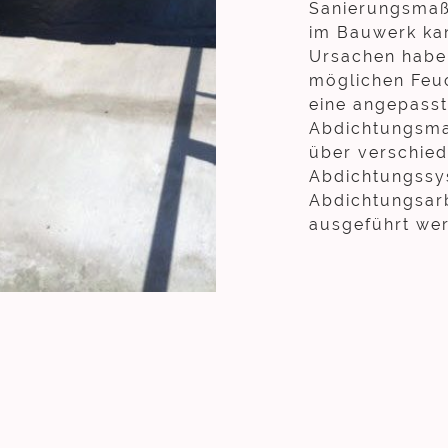
Sanierungsmaß
im Bauwerk ka
Ursachen haben
möglichen Feuc
eine angepass
Abdichtungsma
über verschie
Abdichtungssys
Abdichtungsar
ausgeführt we