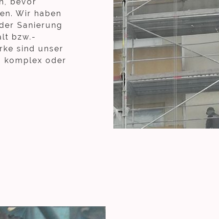
en, bevor
en. Wir haben
 der Sanierung
lt bzw.-
rke sind unser
zu komplex oder